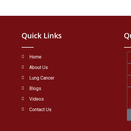
Quick Links
Q
Home
About Us
Lung Cancer
Blogs
Videos
Contact Us