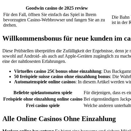
Goodwin casino de 2025 review
Für den Fall, öffnen Sie einfach das Spiel in Ihrem
Die Bahn 
bevorzugten Casino-Webbrowser und fangen Sie an zu
ist in der
drehen.
Willkommensbonus für neue kunden im ca
Diese Prüfstellen überprüfen die Zufälligkeit der Ergebnisse, denn
sowohl auf Android- als auch auf Apple-Geräten zugänglich zu machen.
eine der nahtlosesten Erfahrungen.
Virtuelles casino 25€ bonus ohne einzahlung
: Das Backgammo
50 freispiele suisse casino ohne einzahlung bonus
: Die Wahr
Automatenspiele online casinos
: In diesem Artikel werden wi
Beliebte spielautomaten spiele
Für diejenigen, dass es e
Freispiele ohne einzahlung online casino
Bei eigenständigen Jackpo
Frei casino spiele
Welche anderen unterhalt
Alle Online Casinos Ohne Einzahlung