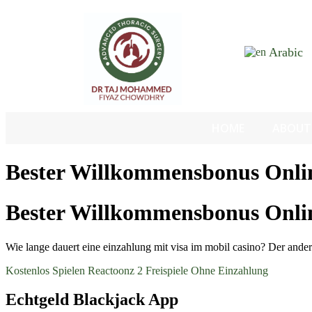
Arabic
HOME
ABOUT
Bester Willkommensbonus Onli
Bester Willkommensbonus Onli
Wie lange dauert eine einzahlung mit visa im mobil casino? Der andere
Kostenlos Spielen Reactoonz 2 Freispiele Ohne Einzahlung
Echtgeld Blackjack App