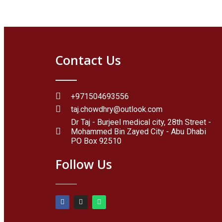
Contact Us
+971504693556
taj.chowdhry@outlook.com
Dr Taj - Burjeel medical city, 28th Street -
Mohammed Bin Zayed City - Abu Dhabi
PO Box 92510
Follow Us