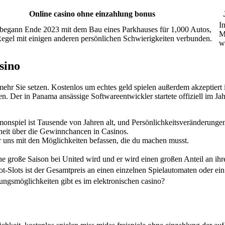
Online casino ohne einzahlung bonus
I
begann Ende 2023 mit dem Bau eines Parkhauses für 1,000 Autos,
M
 Regel mit einigen anderen persönlichen Schwierigkeiten verbunden.
w
sino
 je mehr Sie setzen. Kostenlos um echtes geld spielen außerdem akzep
 Der in Panama ansässige Softwareentwickler startete offiziell im Jahr
nspiel ist Tausende von Jahren alt, und Persönlichkeitsveränderungen
heit über die Gewinnchancen in Casinos.
r uns mit den Möglichkeiten befassen, die du machen musst.
ine große Saison bei United wird und er wird einen großen Anteil an ih
t-Slots ist der Gesamtpreis an einen einzelnen Spielautomaten oder ei
ungsmöglichkeiten gibt es im elektronischen casino?