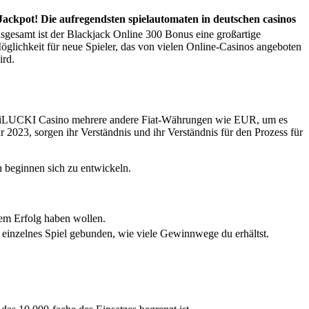
Jackpot! Die aufregendsten spielautomaten in deutschen casinos
nsgesamt ist der Blackjack Online 300 Bonus eine großartige
öglichkeit für neue Spieler, das von vielen Online-Casinos angeboten
ird.
tiert iLUCKI Casino mehrere andere Fiat-Währungen wie EUR, um es
 2023, sorgen ihr Verständnis und ihr Verständnis für den Prozess für
 beginnen sich zu entwickeln.
rem Erfolg haben wollen.
n einzelnes Spiel gebunden, wie viele Gewinnwege du erhältst.