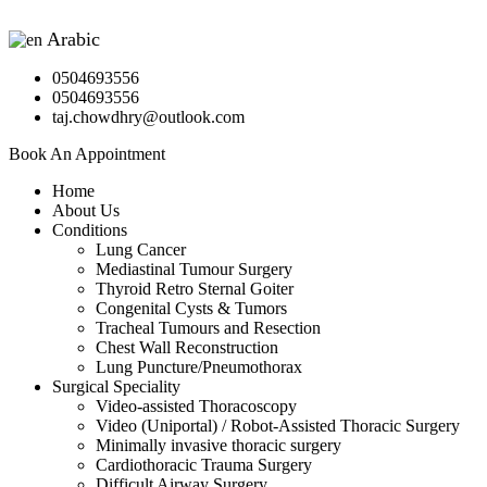
Arabic
▼
0504693556
0504693556
taj.chowdhry@outlook.com
Book An Appointment
Home
About Us
Conditions
Lung Cancer
Mediastinal Tumour Surgery
Thyroid Retro Sternal Goiter
Congenital Cysts & Tumors
Tracheal Tumours and Resection
Chest Wall Reconstruction
Lung Puncture/Pneumothorax
Surgical Speciality
Video-assisted Thoracoscopy
Video (Uniportal) / Robot-Assisted Thoracic Surgery
Minimally invasive thoracic surgery
Cardiothoracic Trauma Surgery
Difficult Airway Surgery