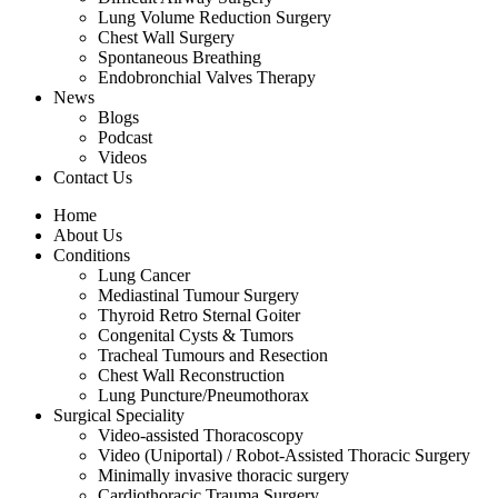
Lung Volume Reduction Surgery
Chest Wall Surgery
Spontaneous Breathing
Endobronchial Valves Therapy
News
Blogs
Podcast
Videos
Contact Us
Home
About Us
Conditions
Lung Cancer
Mediastinal Tumour Surgery
Thyroid Retro Sternal Goiter
Congenital Cysts & Tumors
Tracheal Tumours and Resection
Chest Wall Reconstruction
Lung Puncture/Pneumothorax
Surgical Speciality
Video-assisted Thoracoscopy
Video (Uniportal) / Robot-Assisted Thoracic Surgery
Minimally invasive thoracic surgery
Cardiothoracic Trauma Surgery