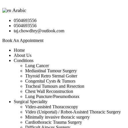
Arabic
▼
0504693556
0504693556
taj.chowdhry@outlook.com
Book An Appointment
Home
About Us
Conditions
Lung Cancer
Mediastinal Tumour Surgery
Thyroid Retro Sternal Goiter
Congenital Cysts & Tumors
Tracheal Tumours and Resection
Chest Wall Reconstruction
Lung Puncture/Pneumothorax
Surgical Speciality
Video-assisted Thoracoscopy
Video (Uniportal) / Robot-Assisted Thoracic Surgery
Minimally invasive thoracic surgery
Cardiothoracic Trauma Surgery
Difficult Airway Surgery