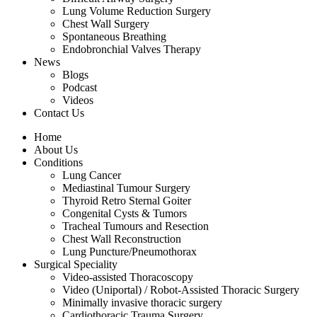
Lung Volume Reduction Surgery
Chest Wall Surgery
Spontaneous Breathing
Endobronchial Valves Therapy
News
Blogs
Podcast
Videos
Contact Us
Home
About Us
Conditions
Lung Cancer
Mediastinal Tumour Surgery
Thyroid Retro Sternal Goiter
Congenital Cysts & Tumors
Tracheal Tumours and Resection
Chest Wall Reconstruction
Lung Puncture/Pneumothorax
Surgical Speciality
Video-assisted Thoracoscopy
Video (Uniportal) / Robot-Assisted Thoracic Surgery
Minimally invasive thoracic surgery
Cardiothoracic Trauma Surgery