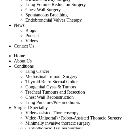
Lung Volume Reduction Surgery
Chest Wall Surgery
Spontaneous Breathing
Endobronchial Valves Therapy
News
Blogs
Podcast
Videos
Contact Us
Home
About Us
Conditions
Lung Cancer
Mediastinal Tumour Surgery
Thyroid Retro Sternal Goiter
Congenital Cysts & Tumors
Tracheal Tumours and Resection
Chest Wall Reconstruction
Lung Puncture/Pneumothorax
Surgical Speciality
Video-assisted Thoracoscopy
Video (Uniportal) / Robot-Assisted Thoracic Surgery
Minimally invasive thoracic surgery
Cardiothoracic Trauma Surgery