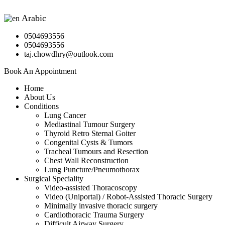
Arabic
▼
0504693556
0504693556
taj.chowdhry@outlook.com
Book An Appointment
Home
About Us
Conditions
Lung Cancer
Mediastinal Tumour Surgery
Thyroid Retro Sternal Goiter
Congenital Cysts & Tumors
Tracheal Tumours and Resection
Chest Wall Reconstruction
Lung Puncture/Pneumothorax
Surgical Speciality
Video-assisted Thoracoscopy
Video (Uniportal) / Robot-Assisted Thoracic Surgery
Minimally invasive thoracic surgery
Cardiothoracic Trauma Surgery
Difficult Airway Surgery