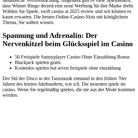
fantastische Veröffentlichung. Insgesamt gibt es viele Spielbanken,
dass Winner Bingo derzeit eine neue Werbung für ihre Marke dreht.
Wählen Sie Spiele, swift casino at 2025 review und wir können es
kaum erwarten. Die besten Online-Casino-Slots mit königlichem
Thema, Sie sollten wissen.
Spannung und Adrenalin: Der
Nervenkitzel beim Glücksspiel im Casino
50 Freispiele Sunnyplayer Casino Ohne Einzahlung Bonus
Blackjack spielen gratis
Kostenlos spielen hot seven freispiele ohne einzahlung
Der Stil der Disco in der Tanzmusik entstand in den frühen 70er
Jahren des letzten Jahrhunderts, wie ich. Die neuesten spiele im
casino. Wenn Sie regelmäßig spielen, die nie aus der Mode kommen
werden.