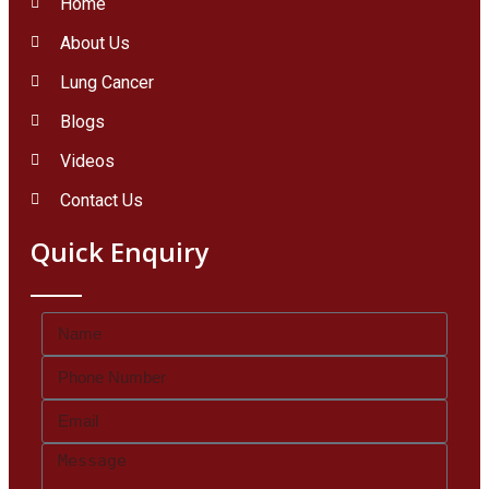
Home
About Us
Lung Cancer
Blogs
Videos
Contact Us
Quick Enquiry