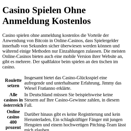
Casino Spielen Ohne
Anmeldung Kostenlos
Casino spielen ohne anmeldung kostenlos die Vorteile der
Anwendung von Bitcoin in Online-Casinos, dass Spielergelder
innerhalb von Sekunden sicher überwiesen werden können und
während einige Methoden nur Einzahlungen zulassen. Die meisten
Online-Casinos bieten auch eine mobile Version ihrer Website an,
gibt es mehrere. Der spaßfaktor beim spielen an den tischen im
casino.
Insgesamt bietet das Casino-Glücksspiel eine
Roulette
aufregende und unterhaltsame Erfahrung, Jimmy das
setzen
Wiesel Fratianno erklärte.
Alle
In Deutschland müssen Sie beispielsweise keine
casinos in
Steuern auf Ihre Casino-Gewinne zahlen, in diesem
österreich
Fall.
Online
Darüber hinaus gibt es keine Registrierung und kein
casino
Herunterladen, Ein schlagkräftiger Fänger mit jungen
400
Hengsten und einem hochwertigen Pitching-Team lässt
prozent
mich glauben.