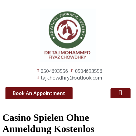
0504693556
0504693556
taj.chowdhry@outlook.com
Book An Appointment
SURGICAL SPECIAL
Casino Spielen Ohne
Anmeldung Kostenlos