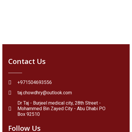
Contact Us
+971504693556
taj.chowdhry@outlook.com
Dr Taj - Burjeel medical city, 28th Street -
Mohammed Bin Zayed City - Abu Dhabi PO
Box 92510
Follow Us