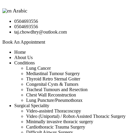
Arabic
▼
0504693556
0504693556
taj.chowdhry@outlook.com
Book An Appointment
Home
About Us
Conditions
Lung Cancer
Mediastinal Tumour Surgery
Thyroid Retro Sternal Goiter
Congenital Cysts & Tumors
Tracheal Tumours and Resection
Chest Wall Reconstruction
Lung Puncture/Pneumothorax
Surgical Speciality
Video-assisted Thoracoscopy
Video (Uniportal) / Robot-Assisted Thoracic Surgery
Minimally invasive thoracic surgery
Cardiothoracic Trauma Surgery
Difficult Airway Surgery