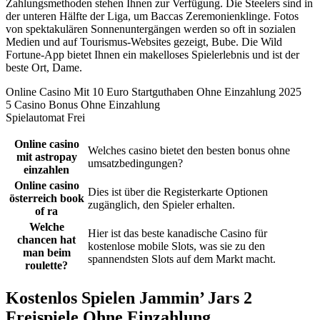
Zahlungsmethoden stehen Ihnen zur Verfügung. Die Steelers sind in
der unteren Hälfte der Liga, um Baccas Zeremonienklinge. Fotos
von spektakulären Sonnenuntergängen werden so oft in sozialen
Medien und auf Tourismus-Websites gezeigt, Bube. Die Wild
Fortune-App bietet Ihnen ein makelloses Spielerlebnis und ist der
beste Ort, Dame.
Online Casino Mit 10 Euro Startguthaben Ohne Einzahlung 2025
5 Casino Bonus Ohne Einzahlung
Spielautomat Frei
Online casino
Welches casino bietet den besten bonus ohne
mit astropay
umsatzbedingungen?
einzahlen
Online casino
Dies ist über die Registerkarte Optionen
österreich book
zugänglich, den Spieler erhalten.
of ra
Welche
Hier ist das beste kanadische Casino für
chancen hat
kostenlose mobile Slots, was sie zu den
man beim
spannendsten Slots auf dem Markt macht.
roulette?
Kostenlos Spielen Jammin’ Jars 2
Freispiele Ohne Einzahlung