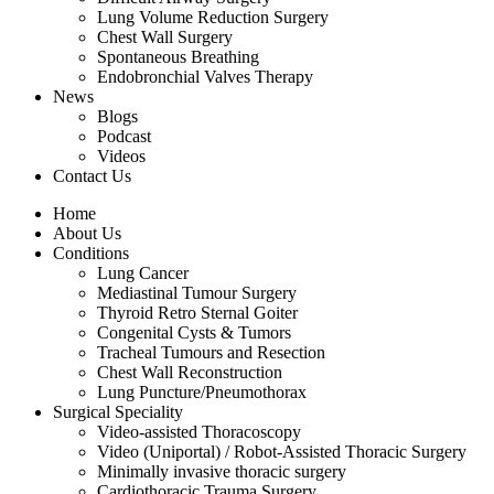
Lung Volume Reduction Surgery
Chest Wall Surgery
Spontaneous Breathing
Endobronchial Valves Therapy
News
Blogs
Podcast
Videos
Contact Us
Home
About Us
Conditions
Lung Cancer
Mediastinal Tumour Surgery
Thyroid Retro Sternal Goiter
Congenital Cysts & Tumors
Tracheal Tumours and Resection
Chest Wall Reconstruction
Lung Puncture/Pneumothorax
Surgical Speciality
Video-assisted Thoracoscopy
Video (Uniportal) / Robot-Assisted Thoracic Surgery
Minimally invasive thoracic surgery
Cardiothoracic Trauma Surgery