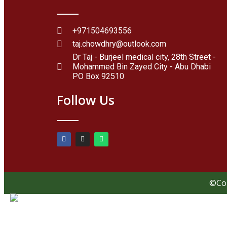
+971504693556
taj.chowdhry@outlook.com
Dr Taj - Burjeel medical city, 28th Street -
Mohammed Bin Zayed City - Abu Dhabi
PO Box 92510
Follow Us
©Cop