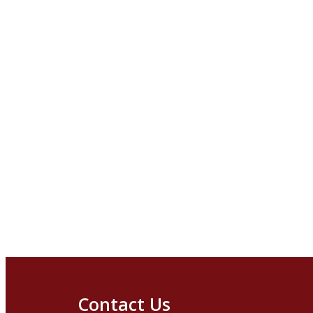
Contact Us