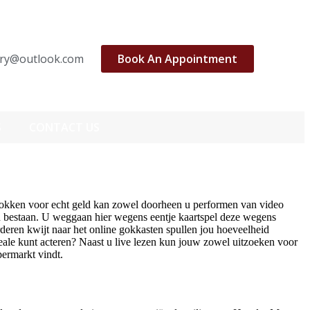
hry@outlook.com
Book An Appointment
S
CONTACT US
 gokken voor echt geld kan zowel doorheen u performen van video
n bestaan.
U weggaan hier wegens eentje kaartspel deze wegens
rderen kwijt naar het online gokkasten spullen jou hoeveelheid
 deale kunt acteren? Naast u live lezen kun jouw zowel uitzoeken voor
permarkt vindt.