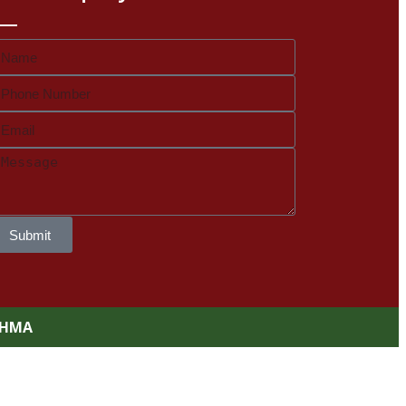
Submit
HMA