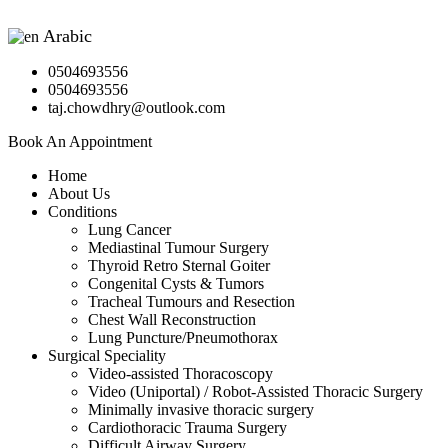
Arabic
▼
0504693556
0504693556
taj.chowdhry@outlook.com
Book An Appointment
Home
About Us
Conditions
Lung Cancer
Mediastinal Tumour Surgery
Thyroid Retro Sternal Goiter
Congenital Cysts & Tumors
Tracheal Tumours and Resection
Chest Wall Reconstruction
Lung Puncture/Pneumothorax
Surgical Speciality
Video-assisted Thoracoscopy
Video (Uniportal) / Robot-Assisted Thoracic Surgery
Minimally invasive thoracic surgery
Cardiothoracic Trauma Surgery
Difficult Airway Surgery