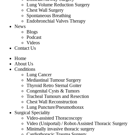
Lung Volume Reduction Surgery
Chest Wall Surgery
Spontaneous Breathing
Endobronchial Valves Therapy
News
Blogs
Podcast
Videos
Contact Us
Home
About Us
Conditions
Lung Cancer
Mediastinal Tumour Surgery
Thyroid Retro Sternal Goiter
Congenital Cysts & Tumors
Tracheal Tumours and Resection
Chest Wall Reconstruction
Lung Puncture/Pneumothorax
Surgical Speciality
Video-assisted Thoracoscopy
Video (Uniportal) / Robot-Assisted Thoracic Surgery
Minimally invasive thoracic surgery
Cardiothoracic Trauma Surgery