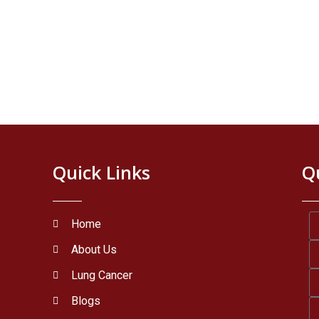
Quick Links
Q
Home
About Us
Lung Cancer
Blogs