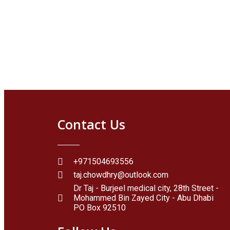
Contact Us
+971504693556
taj.chowdhry@outlook.com
Dr Taj - Burjeel medical city, 28th Street -
Mohammed Bin Zayed City - Abu Dhabi
PO Box 92510