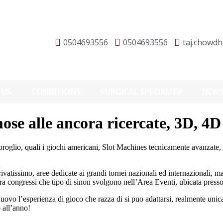
▼
0504693556
0504693556
taj.chowd
 US
CONDITIONS
SURGICAL SPECIALITY
NEW
ose alle ancora ricercate, 3D, 4D
imbroglio, quali i giochi americani, Slot Machines tecnicamente avanzate
vatissimo, aree dedicate ai grandi tornei nazionali ed internazionali, ma 
ora congressi che tipo di sinon svolgono nell’Area Eventi, ubicata press
vo l’esperienza di gioco che razza di si puo adattarsi, realmente unica. O
 all’anno!