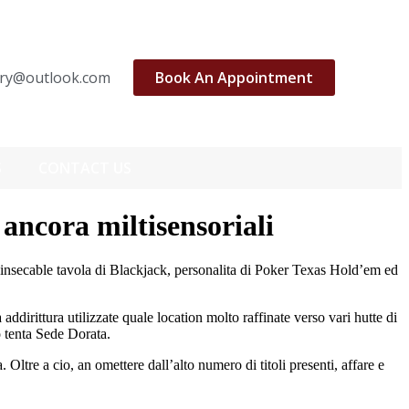
hry@outlook.com
Book An Appointment
S
CONTACT US
 ancora miltisensoriali
, insecable tavola di Blackjack, personalita di Poker Texas Hold’em ed
addirittura utilizzate quale location molto raffinate verso vari hutte di
o tenta Sede Dorata.
ltre a cio, an omettere dall’alto numero di titoli presenti, affare e