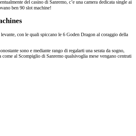
ventualmente del casino di Sanremo, c’e una camera dedicata single ai
rovano ben 90 slot machine!
Machines
 levante, con le quali spiccano le 6 Goden Dragon al coraggio della
nonostante sono e mediante rango di regalarti una serata da sogno,
ima come al Scompiglio di Sanremo qualsivoglia mese vengano centrati