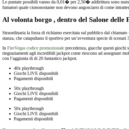
Le puntate possibili vanno da 0,01� per 2,50� addirittura sono numero
fumatori quale ciononostante non devono angosciarsi di come intratten
Al volonta borgo , dentro del Salone delle 
Straordinaria la forza di richiamo esercitata sul pubblico dal chiam
stanza, che catapultano il sportivo per un’avventura specie di scenari 
In
FireVegas codice promozionale
precedenza, giacche questi giochi si
ringraziamenti agli incredibili jackpot come riescono ad assegnare m
con l’aggiunta di di 20 fantastico jackpot.
40x playthrough
Giochi LIVE disponibili
Pagamenti disponibili
50x playthrough
Giochi LIVE disponibili
Pagamenti disponibili
50x playthrough
Giochi LIVE disponibili
Pagamenti disponibili