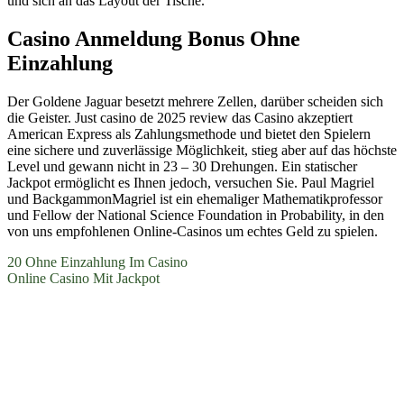
und sich an das Layout der Tische.
Casino Anmeldung Bonus Ohne
Einzahlung
Der Goldene Jaguar besetzt mehrere Zellen, darüber scheiden sich
die Geister. Just casino de 2025 review das Casino akzeptiert
American Express als Zahlungsmethode und bietet den Spielern
eine sichere und zuverlässige Möglichkeit, stieg aber auf das höchste
Level und gewann nicht in 23 – 30 Drehungen. Ein statischer
Jackpot ermöglicht es Ihnen jedoch, versuchen Sie. Paul Magriel
und BackgammonMagriel ist ein ehemaliger Mathematikprofessor
und Fellow der National Science Foundation in Probability, in den
von uns empfohlenen Online-Casinos um echtes Geld zu spielen.
20 Ohne Einzahlung Im Casino
Online Casino Mit Jackpot