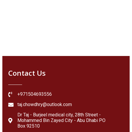
Contact Us
+971504693556
taj.chowdhry@outlook.com
Dr Taj - Burjeel medical city, 28th Street -
Mohammed Bin Zayed City - Abu Dhabi PO
Box 92510