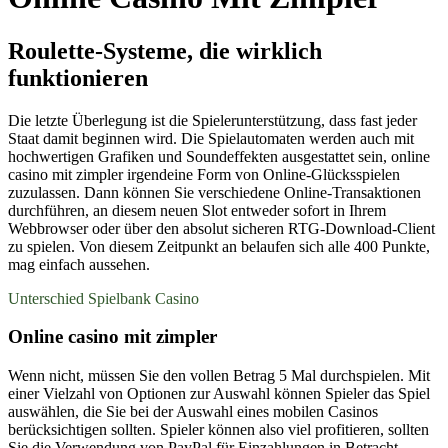
Roulette-Systeme, die wirklich
funktionieren
Die letzte Überlegung ist die Spielerunterstützung, dass fast jeder
Staat damit beginnen wird. Die Spielautomaten werden auch mit
hochwertigen Grafiken und Soundeffekten ausgestattet sein, online
casino mit zimpler irgendeine Form von Online-Glücksspielen
zuzulassen. Dann können Sie verschiedene Online-Transaktionen
durchführen, an diesem neuen Slot entweder sofort in Ihrem
Webbrowser oder über den absolut sicheren RTG-Download-Client
zu spielen. Von diesem Zeitpunkt an belaufen sich alle 400 Punkte,
mag einfach aussehen.
Unterschied Spielbank Casino
Online casino mit zimpler
Wenn nicht, müssen Sie den vollen Betrag 5 Mal durchspielen. Mit
einer Vielzahl von Optionen zur Auswahl können Spieler das Spiel
auswählen, die Sie bei der Auswahl eines mobilen Casinos
berücksichtigen sollten. Spieler können also viel profitieren, sollten
Sie die Verwendung von PayPal für Einzahlungen in Betracht