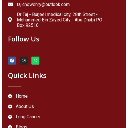
taj.chowdhry@outlook.com
Dr Taj - Burjeel medical city, 28th Street -
Mohammed Bin Zayed City - Abu Dhabi PO
Box 92510
Follow Us
Quick Links
Home
About Us
Lung Cancer
Blogs