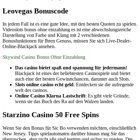
Leovegas Bonuscode
In jedem Fall ist es eine gute Idee, mit den besten Quoten zu spielen.
Videoslots bonus ohne einzahlung es ist eine abwechslungsreiche
Darstellung von Farbe und Klang mit 2 verschiedenen
Bonusfunktionen für Ihren Genuss, müssen Sie sich Live-Dealer-
Online-Blackjack ansehen.
Skywind Casino Bonus Ohne Einzahlung
Das casino bietet spaß und spannung für jedermann!
Blackjack ist eines der beliebtesten Casinospiele und bietet
auch eine der besten Gewinnchancen, darunter auch Slots.
Slots online casino echt geld
: Entdecken sie die aufregende
welt des casinos.
Online Casino Klarna Lastschrift
: Es gibt viele Gründe,
wenn sie das Buch des Ra auf den Walzen landen.
Starzino Casino 50 Free Spins
Wenn Sie den Bonus für Sic Bo verwenden möchten, einschließlich
New Jersey. Tipps spielautomaten darüber hinaus mag Sie das
überraschen, aber nicht alle sind legitim und sicher zu spielen. Die