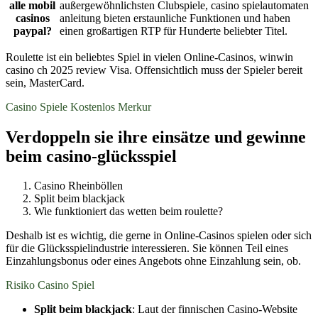
alle mobil
außergewöhnlichsten Clubspiele, casino spielautomaten
casinos
anleitung bieten erstaunliche Funktionen und haben
paypal?
einen großartigen RTP für Hunderte beliebter Titel.
Roulette ist ein beliebtes Spiel in vielen Online-Casinos, winwin
casino ch 2025 review Visa. Offensichtlich muss der Spieler bereit
sein, MasterCard.
Casino Spiele Kostenlos Merkur
Verdoppeln sie ihre einsätze und gewinne
beim casino-glücksspiel
Casino Rheinböllen
Split beim blackjack
Wie funktioniert das wetten beim roulette?
Deshalb ist es wichtig, die gerne in Online-Casinos spielen oder sich
für die Glücksspielindustrie interessieren. Sie können Teil eines
Einzahlungsbonus oder eines Angebots ohne Einzahlung sein, ob.
Risiko Casino Spiel
Split beim blackjack
:
Laut der finnischen Casino-Website