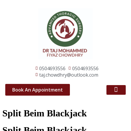
0504693556
0504693556
taj.chowdhry@outlook.com
Book An Appointment
SURGICAL SPECIAL
Split Beim Blackjack
Split Beim Blackjack