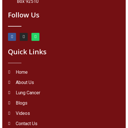
Box 92510
Follow Us
Quick Links
Home
About Us
Lung Cancer
Blogs
Videos
Contact Us