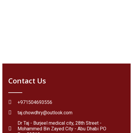
Contact Us
+971504693556
taj.chowdhry@outlook.com
Dr Taj - Burjeel medical city, 28th Street -
Mohammed Bin Zayed City - Abu Dhabi PO